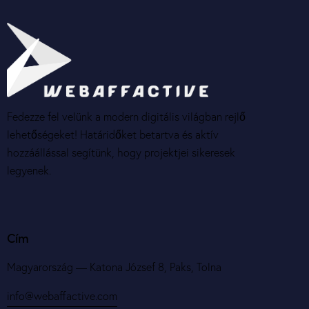
Fedezze fel velünk a modern digitális világban rejlő
lehetőségeket! Határidőket betartva és aktív
hozzáállással segítünk, hogy projektjei sikeresek
legyenek.
Cím
Magyarország — Katona József 8, Paks, Tolna
info@webaffactive.com